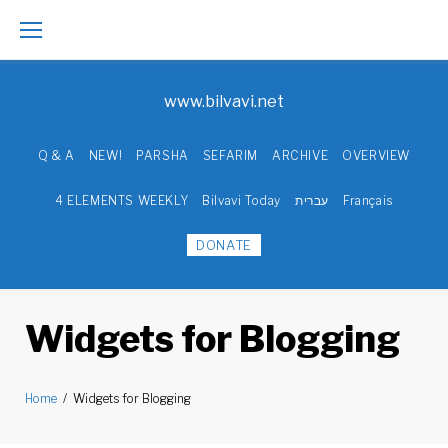
Skip
to
www.bilvavi.net
content
Q & A
NEW!
PARSHA
SEFARIM
ARCHIVE
OVERVIEW
4 ELEMENTS WEEKLY
Bilvavi Today
עברית
Français
DONATE
Widgets for Blogging
Home
/
Widgets for Blogging