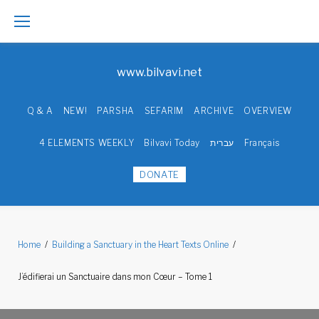
Skip
to
www.bilvavi.net
content
Q & A
NEW!
PARSHA
SEFARIM
ARCHIVE
OVERVIEW
4 ELEMENTS WEEKLY
Bilvavi Today
עברית
Français
DONATE
Home
/
Building a Sanctuary in the Heart Texts Online
/
J’édifierai un Sanctuaire dans mon Cœur – Tome 1