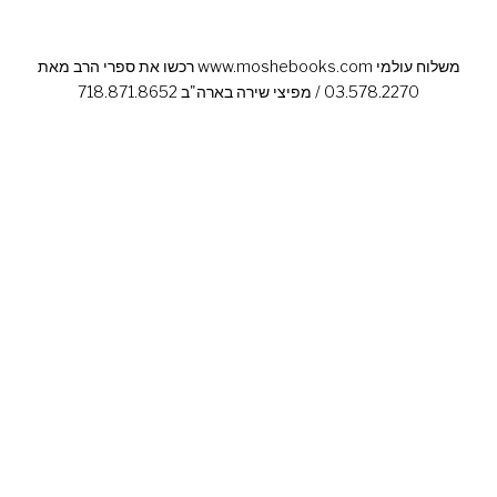
רכשו את ספרי הרב מאת www.moshebooks.com משלוח עולמי
03.578.2270 / מפיצי שירה בארה"ב 718.871.8652