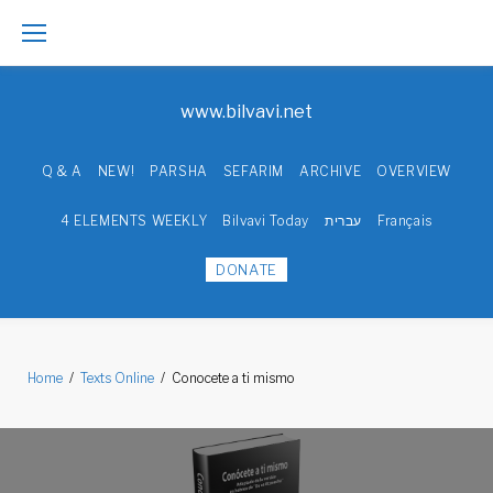
Skip
to
www.bilvavi.net
content
Q & A
NEW!
PARSHA
SEFARIM
ARCHIVE
OVERVIEW
4 ELEMENTS WEEKLY
Bilvavi Today
עברית
Français
DONATE
Home
/
Texts Online
/
Conocete a ti mismo