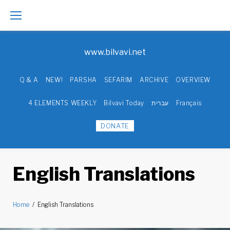
Skip
to
www.bilvavi.net
content
Q & A
NEW!
PARSHA
SEFARIM
ARCHIVE
OVERVIEW
4 ELEMENTS WEEKLY
Bilvavi Today
עברית
Français
DONATE
English Translations
Home
/
English Translations