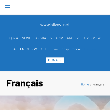
Skip
to
www.bilvavi.net
content
Q & A
NEW!
PARSHA
SEFARIM
ARCHIVE
OVERVIEW
4 ELEMENTS WEEKLY
Bilvavi Today
עברית
Français
DONATE
Français
Home
/
Français
Category: