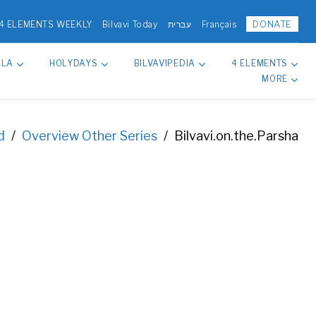
DONATE
4 ELEMENTS WEEKLY
Bilvavi Today
עברית
Français
LLA
HOLYDAYS
BILVAVIPEDIA
4 ELEMENTS
MORE
d
/
Overview Other Series
/
Bilvavi.on.the.Parsha