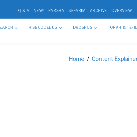
Q & A
NEW!
PARSHA
SEFARIM
ARCHIVE
OVERVIEW
SEARCH
HISBODDEDUS
DROSHOS
TORAH & TEFI
Home
/
Content Explaine