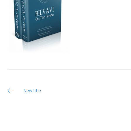
Post
New title
navigation