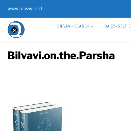
Skip
www.bilvavi.net
to
BILVAVI- SEARCH
DA ES–SELF 
content
Bilvavi.on.the.Parsha