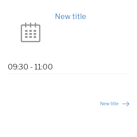
New title
09:30
-
11:00
Post
New title
navigation