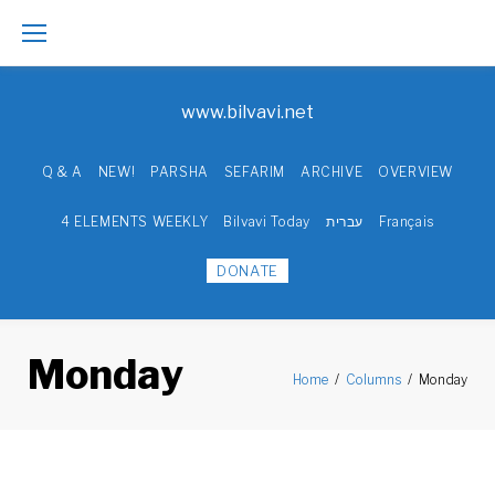
Skip
to
www.bilvavi.net
content
Q & A
NEW!
PARSHA
SEFARIM
ARCHIVE
OVERVIEW
4 ELEMENTS WEEKLY
Bilvavi Today
עברית
Français
DONATE
Monday
Home
/
Columns
/
Monday