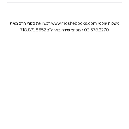
רכשו את ספרי הרב מאת www.moshebooks.com משלוח עולמי
03.578.2270 / מפיצי שירה בארה"ב 718.871.8652