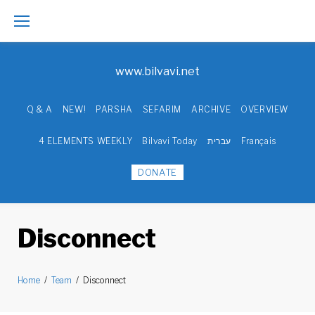
Skip
to
www.bilvavi.net
content
Q & A
NEW!
PARSHA
SEFARIM
ARCHIVE
OVERVIEW
4 ELEMENTS WEEKLY
Bilvavi Today
עברית
Français
DONATE
Disconnect
Home
/
Team
/
Disconnect