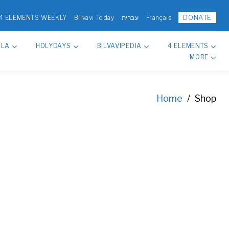
DONATE
4 ELEMENTS WEEKLY
Bilvavi Today
עברית
Français
LLA
HOLYDAYS
BILVAVIPEDIA
4 ELEMENTS
MORE
Home
/
Shop