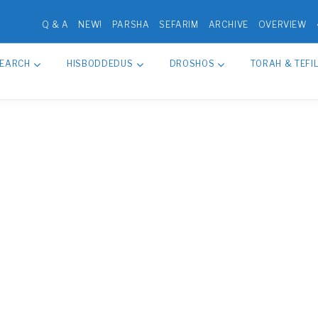
Q & A
NEW!
PARSHA
SEFARIM
ARCHIVE
OVERVIEW
SEARCH
HISBODDEDUS
DROSHOS
TORAH & TEFI
hop