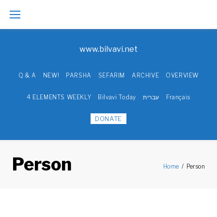
Skip
to
www.bilvavi.net
content
Q & A
NEW!
PARSHA
SEFARIM
ARCHIVE
OVERVIEW
4 ELEMENTS WEEKLY
Bilvavi Today
עברית
Français
DONATE
Person
Home
/
Person
Person