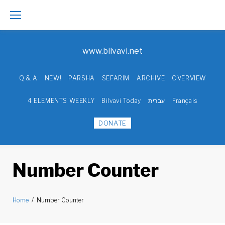
Skip
to
www.bilvavi.net
content
Q & A
NEW!
PARSHA
SEFARIM
ARCHIVE
OVERVIEW
4 ELEMENTS WEEKLY
Bilvavi Today
עברית
Français
DONATE
Number Counter
Home
/
Number Counter