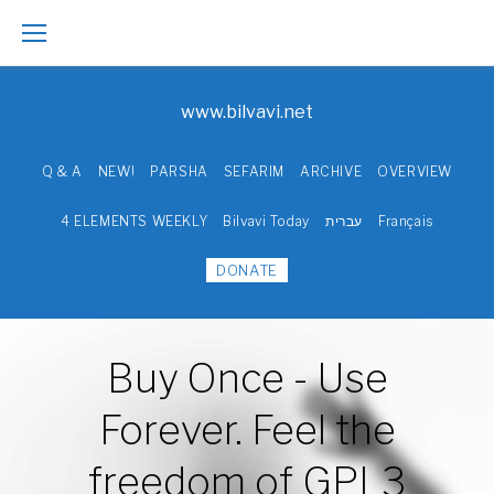
Skip
to
www.bilvavi.net
content
Q & A
NEW!
PARSHA
SEFARIM
ARCHIVE
OVERVIEW
4 ELEMENTS WEEKLY
Bilvavi Today
עברית
Français
DONATE
Home
Buy Once - Use
Modern
Forever. Feel the
freedom of GPL3