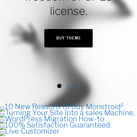
license.
BUY THEME