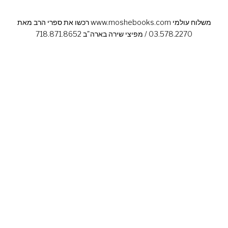
רכשו את ספרי הרב מאת www.moshebooks.com משלוח עולמי
03.578.2270 / מפיצי שירה בארה"ב 718.871.8652