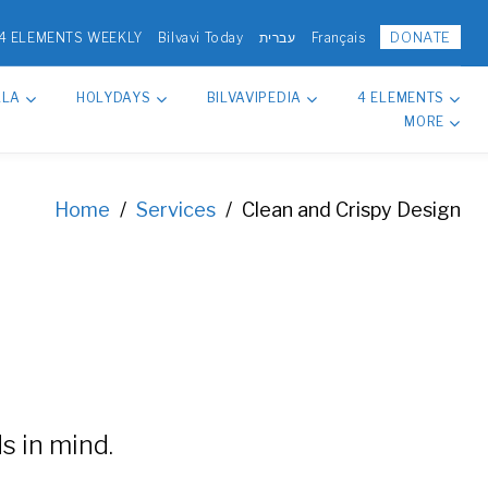
DONATE
4 ELEMENTS WEEKLY
Bilvavi Today
עברית
Français
LLA
HOLYDAYS
BILVAVIPEDIA
4 ELEMENTS
MORE
Home
/
Services
/
Clean and Crispy Design
s in mind.