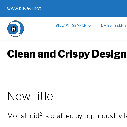
Skip
www.bilvavi.net
to
BILVAVI- SEARCH
DA ES–SELF 
content
Clean and Crispy Design
New title
Monstroid² is crafted by top industry 