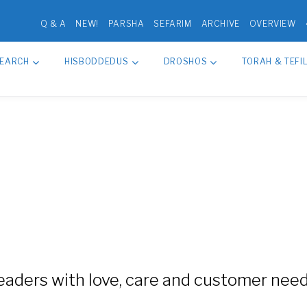
Q & A
NEW!
PARSHA
SEFARIM
ARCHIVE
OVERVIEW
SEARCH
HISBODDEDUS
DROSHOS
TORAH & TEFI
leaders with love, care and customer need