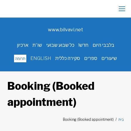
Ski
t
www.bilvavi.net
conten
בלבבי היום
חדש!
כל שבוע שבועי
שו”ת
ארכיון
שיעורים
ספרים
סקירה כללית
ENGLISH
תרומה
Booking (Booked
appointment)
בית
/
Booking (Booked appointment)