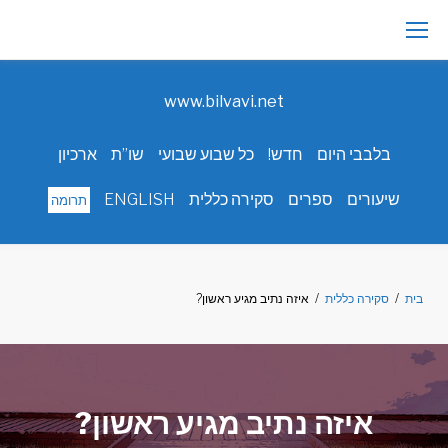
Ski
t
www.bilvavi.net
conten
בלבבי היום
חדש!
כל שבוע שבועי
שו”ת
ארכיון
שיעורים
ספרים
סקירה כללית
ENGLISH
תרומה
בית
/
סקירה כללית
/
איזה נתיב מגיע ראשון?
איזה נתיב מגיע ראשון?