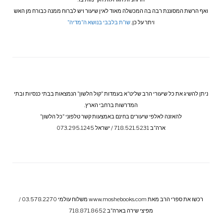
ואף הרשת המסוננת רבה בה המכשלה מאוד לאין שיעור ויש לברוח ממנה כבורח מן האש
ויתר על כן.
שו"ת בלבבי בנושא ה"מדיה"
ניתן להשיג את כל שיעורי הרב שליט"א בעמדות "קול הלשון" הנמצאות בבתי כנסיות ובתי
המדרשות ברחבי הארץ.
להאזנה לאלפי שיעורים בחינם באמצעות קשר טלפוני "כל הלשון"
ארה"ב 718.521.5231 / ישראל 073.295.1245
רכשו את ספרי הרב מאת www.moshebooks.com משלוח עולמי 03.578.2270 /
מפיצי שירה בארה"ב 718.871.8652