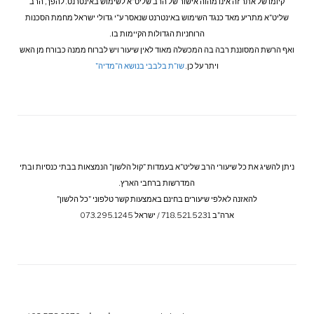
קיומו של אתר זה אינו מהוה אישור של הרב שליט"א לשימוש באינטרנט. להפך, הרב
שליט"א מתריע מאד כנגד השימוש באינטרנט שנאסר ע"י גדולי ישראל מחמת הסכנות
הרוחניות הגדולות הקיימות בו.
ואף הרשת המסוננת רבה בה המכשלה מאוד לאין שיעור ויש לברוח ממנה כבורח מן האש
ויתר על כן.
שו"ת בלבבי בנושא ה"מדיה"
ניתן להשיג את כל שיעורי הרב שליט"א בעמדות "קול הלשון" הנמצאות בבתי כנסיות ובתי
המדרשות ברחבי הארץ.
להאזנה לאלפי שיעורים בחינם באמצעות קשר טלפוני "כל הלשון"
ארה"ב 718.521.5231 / ישראל 073.295.1245